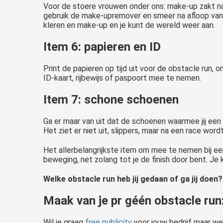
Voor de stoere vrouwen onder ons: make-up zakt naa
gebruik de make-upremover en smeer na afloop van 
kleren en make-up en je kunt de wereld weer aan.
Item 6: papieren en ID
Print de papieren op tijd uit voor de obstacle run
ID-kaart, rijbewijs of paspoort mee te nemen.
Item 7: schone schoenen
Ga er maar van uit dat de schoenen waarmee jij een
Het ziet er niet uit, slippers, maar na een race wor
Het allerbelangrijkste item om mee te nemen bij een 
beweging, net zolang tot je de finish door bent. Je 
Welke obstacle run heb jij gedaan of ga jij doe
Maak van je pr géén obstacle run
Wil je graag
free publicity
voor jouw bedrijf maar w