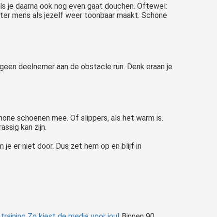
als je daarna ook nog even gaat douchen. Oftewel:
eter mens als jezelf weer toonbaar maakt. Schone
e geen deelnemer aan de obstacle run. Denk eraan je
hone schoenen mee. Of slippers, als het warm is.
assig kan zijn.
je er niet door. Dus zet hem op en blijf in
 training
Zo kiest de media voor jou!
Binnen 90