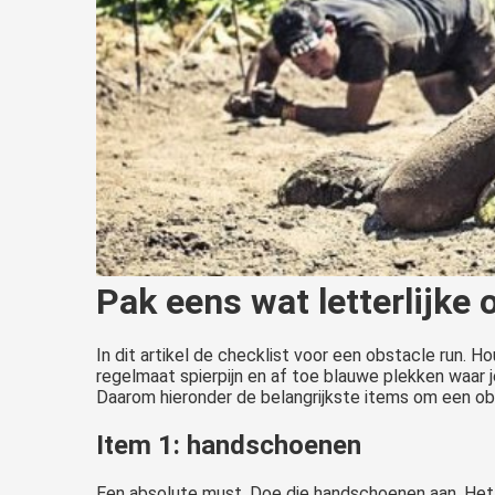
Pak eens wat letterlijke 
In dit artikel de checklist voor een obstacle run. H
regelmaat spierpijn en af toe blauwe plekken waar j
Daarom hieronder de belangrijkste items om een obs
Item 1: handschoenen
Een absolute must. Doe die handschoenen aan. Het l