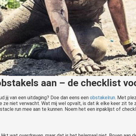
obstakels aan – de checklist vo
oud jij van een uitdaging? Doe dan eens een
obstakelrun
. Met plez
e ze niet verwacht. Wat mij wel opvalt, is dat ik elke keer zit t
tacle run mee aan te kunnen. Noem het een inpaklijst of checkl
ijkt wat overdreven, maar dat is het helemaal niet. Boven aan d