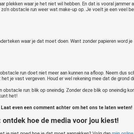
r plekken waar je het niet wil hebben. En dat is vooral jammer 
zo’n obstacle run weer wat make-up op. Je voelt je een veel b
, onderteken waar je dat moet doen. Want zonder papieren word j
 obstacle run doet niet meer aan kunnen na afloop. Neem dus sc
dt het je vast vergeven. Houd er wel rekening mee dat de grond dr
obstacle run: blik op oneindig. Zonder deze blik op oneindig kom 
kunt het!
n? Laat even een comment achter om het ons te laten weten!
: ontdek hoe de media voor jou kiest!
eet je niet goed hoe je dat moet aanpakken? Volg dan
mijn online