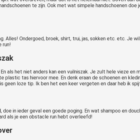
ndschoenen te zijn. Ook met wat simpele handschoenen doe je je
Alles! Ondergoed, broek, shirt, trui, jas, sokken etc. etc. Je wi
 run!
iszak
 En als het niet anders kan een vuilniszak. Je zult hele vieze en
rte plastic tas hiervoor mee. En denk eraan de schoenen en kled
is geen loze tip. Ik ben het een keer vergeten en daar heb ik spi
d, doe in ieder geval een goede poging. En wat shampoo en douche
ard als je een obstacle run hebt overleefd!
over