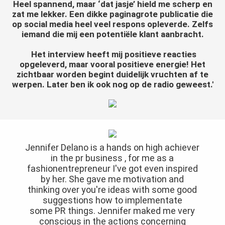
Heel spannend, maar ‘dat jasje’ hield me scherp en
oekers te
zat me lekker. Een dikke paginagrote publicatie die
 op de
op social media heel veel respons opleverde. Zelfs
e. Hierdoor
iemand die mij een potentiële klant aanbracht.
 website-
Het interview heeft mij positieve reacties
ren
opgeleverd, maar vooral positieve energie! Het
nte
zichtbaar worden begint duidelijk vruchten af te
enties
werpen. Later ben ik ook nog op de radio geweest.'
gebaseerd
 gedrag van
ezoeker.
Jennifer Delano is a hands on high achiever
uren
in the pr business , for me as a
fashionentrepreneur I've got even inspired
by her. She gave me motivation and
thinking over you're ideas with some good
suggestions how to implementate
some PR things. Jennifer maked me very
conscious in the actions concerning