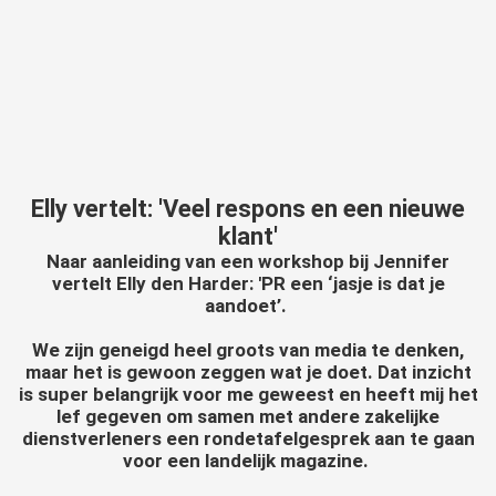
der deze
s kan de
e niet
oneren.
ieken
ische
s worden
Elly vertelt: 'Veel respons en een nieuwe
kt om
klant'
em
Naar aanleiding van een workshop bij Jennifer
tie te
vertelt Elly den Harder: 'PR een ‘jasje is dat je
elen over
aandoet’.
drag van
We zijn geneigd heel groots van media te denken,
zoeker op
maar het is gewoon zeggen wat je doet. Dat inzicht
site.
is super belangrijk voor me geweest en heeft mij het
lef gegeven om samen met andere zakelijke
ing
dienstverleners een rondetafelgesprek aan te gaan
ingcookies
voor een landelijk magazine.
 gebruikt