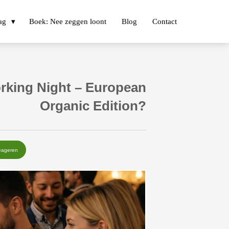
ag
Boek: Nee zeggen loont
Blog
Contact
orking Night – European
Organic Edition?
eageren