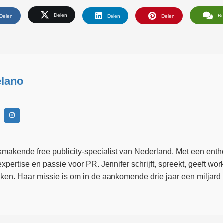
Delen
R
Delen
Delen
Delen
elano
kmakende free publicity-specialist van Nederland. Met een ent
expertise en passie voor PR. Jennifer schrijft, spreekt, geeft w
kken. Haar missie is om in de aankomende drie jaar een miljard e