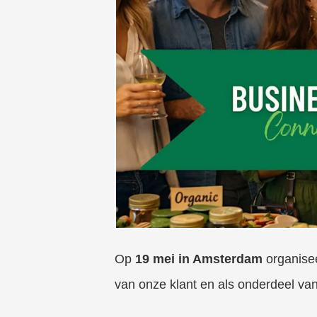
edrag van deze
ezoeker.
Voorkeuren opslaan
Op
19 mei in Amsterdam
organisee
van onze klant en als onderdeel v