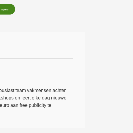
eageren
housiast team vakmensen achter
orkshops en leert elke dag nieuwe
uro aan free publicity te