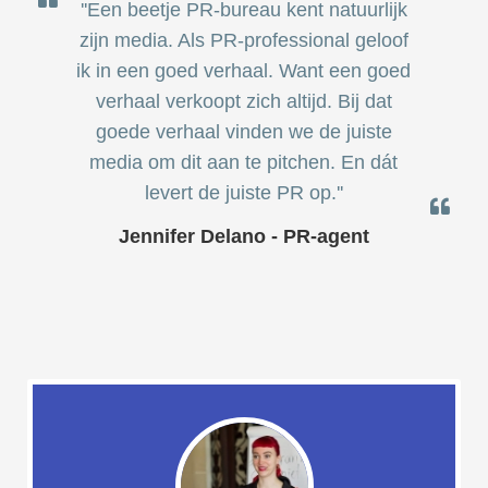
der deze
''Een beetje PR-bureau kent natuurlijk
s kan de
zijn media. Als PR-professional geloof
e niet
ik in een goed verhaal. Want een goed
oneren.
verhaal verkoopt zich altijd. Bij dat
ieken
goede verhaal vinden we de juiste
ische
media om dit aan te pitchen. En dát
s worden
levert de juiste PR op.''
kt om
Jennifer Delano - PR-agent
em
tie te
elen over
drag van
zoeker op
site.
ing
ingcookies
 gebruikt