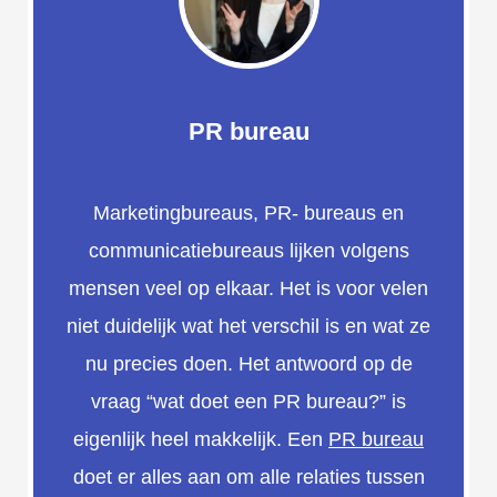
oekers te
 op de
e. Hierdoor
 website-
ren
PR bureau
nte
enties
gebaseerd
Marketingbureaus, PR- bureaus en
 gedrag van
communicatiebureaus lijken volgens
ezoeker.
mensen veel op elkaar. Het is voor velen
niet duidelijk wat het verschil is en wat ze
uren
nu precies doen. Het antwoord op de
vraag “wat doet een PR bureau?” is
eigenlijk heel makkelijk. Een
PR bureau
doet er alles aan om alle relaties tussen