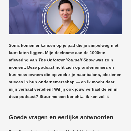
der deze
s kan de
e niet
oneren.
ieken
ische
Soms komen er kansen op je pad die je simpelweg niet
s worden
kunt laten liggen. Mijn deelname aan de 1000ste
kt om
aflevering van
The Unforget Yourself Show
was zo’n
em
moment. Deze podcast richt zich op ondernemers en
tie te
business owners die op zoek zijn naar balans, plezier en
elen over
succes in hun ondernemerschap — en ik mocht daar
drag van
mijn verhaal vertellen! Wil jij ook jouw verhaal delen in
zoeker op
deze podcast? Stuur me een bericht... ik ken ze! ☺
site.
ing
Goede vragen en eerlijke antwoorden
ingcookies
 gebruikt