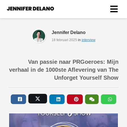
Jennifer Delano
ngen
ze privacy
18 februari 2025
in
interview
Van passie naar PRGoeroes: Mijn
verhaal in de 1000ste Aflevering van The
oneel
Unforget Yourself Show
onele
s zijn
kelijk om
bsite te
ken. Ze
 gebruikt
asisfuncties