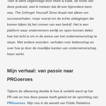
Toen ik werd uitgenodigd door Mark & Katie, de hosts van
oekers te
deze podcast, wist ik meteen dat dit een bijzondere kans
 op de
was.
The Unforget Yourself Show
draait niet alleen om
e. Hierdoor
succesverhalen, maar vooral om de echte uitdagingen die
 website-
komen kijken bij het runnen van een bedrijf. Het is een
ren
platform waar ondernemers eerlijk en open kunnen delen
nte
hoe het écht is om in de arena van het ondernemerschap te
enties
staan. Met andere woorden: verhalen over leiderschap en
gebaseerd
 gedrag van
over hoe je door de moeilijke kanten van ondernemerschap
ezoeker.
heen werkt.
uren
Mijn verhaal: van passie naar
PRGoeroes
Tijdens de aflevering deelde ik hoe ik verliefd werd op het
PR-vak en hoe deze passie heeft geleid tot de oprichting van
PRGoeroes
. Mijn reis in de wereld van Public Relations