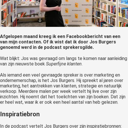
oekers te
 op de
e. Hierdoor
 website-
ren
Afgelopen maand kreeg ik een Facebookbericht van een
nte
van mijn contacten. Of ik wist dat ik door Jos Burgers
enties
genoemd werd in de podcast sprekersgilde.
gebaseerd
Wat blijkt: Jos was gevraagd om langs te komen naar aanleiding
 gedrag van
van zijn nieuwste boek
Superfijne klanten
.
ezoeker.
Als iemand een veel gevraagde spreker is over marketing en
ondernemerschap, is het Jos Burgers. Hij spreekt al jaren over
uren
marketing, het aantrekken van klanten, strategie en natuurlijk
verkoop. Meerdere malen per week vertelt hij live over zijn
inzichten. Hij noemt dat het toelichten van zijn boeken. Dat zijn
er heel wat, waar ik er ook een heel aantal van heb gelezen.
Inspiratiebron
In de podcast vertelt Jos Burgers over zijn inspiratiebronnen: