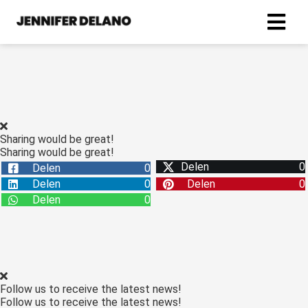
ngen
ze privacy
Sharing would be great!
Sharing would be great!
Delen
0
Delen
0
oneel
Delen
0
Delen
0
onele
Delen
0
s zijn
kelijk om
bsite te
ken. Ze
 gebruikt
Follow us to receive the latest news!
asisfuncties
Follow us to receive the latest news!