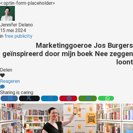
der deze
<:optin-form-placeholder>
s kan de
e niet
oneren.
Jennifer Delano
15 mei 2024
ieken
in
free publicity
ische
Marketinggoeroe Jos Burgers
s worden
geïnspireerd door mijn boek Nee zeggen
kt om
loont
em
Delen
tie te
elen over
Reageren
drag van
Sharing is caring
zoeker op
site.
ing
ingcookies
 gebruikt