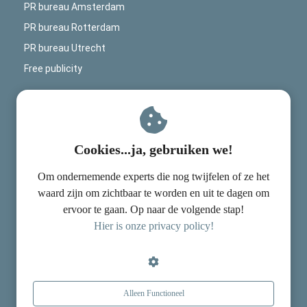
PR bureau Amsterdam
PR bureau Rotterdam
PR bureau Utrecht
Free publicity
Contactinformatie
PRGoeroes
Cookies...ja, gebruiken we!
Mercuriusplein 1
Om ondernemende experts die nog twijfelen of ze het
2132 HA
Hoofddorp
waard zijn om zichtbaar te worden en uit te dagen om
ervoor te gaan. Op naar de volgende stap!
contact@delanopr.nl
Hier is onze privacy policy!
KvK nummer: 85849146
Alleen Functioneel